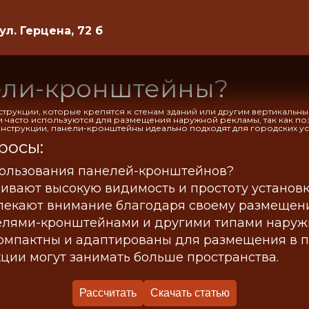
 ул. Герцена, 72 б
нели-кронштейны?
рукции, которые крепятся к стенам зданий или другим вертикальн
и часто используются для размещения наружной рекламы, так как п
нструкции, панели-кронштейны идеально подходят для городских у
росы:
ользования панелей-кронштейнов?
вают высокую видимость и простоту установк
екают внимание благодаря своему размещению
елями-кронштейнами и другими типами нару
мпактны и адаптированы для размещения в пл
кции могут занимать больше пространства.
Рассчитать
Скачать статью