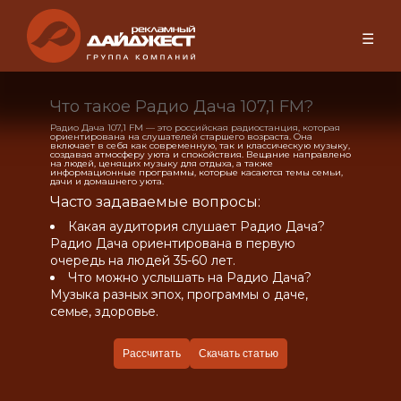
☰
Что такое Радио Дача 107,1 FM?
Радио Дача 107,1 FM — это российская радиостанция, которая
ориентирована на слушателей старшего возраста. Она
включает в себя как современную, так и классическую музыку,
создавая атмосферу уюта и спокойствия. Вещание направлено
на людей, ценящих музыку для отдыха, а также
информационные программы, которые касаются темы семьи,
дачи и домашнего уюта.
Часто задаваемые вопросы:
Какая аудитория слушает Радио Дача?
Радио Дача ориентирована в первую
очередь на людей 35-60 лет.
Что можно услышать на Радио Дача?
Музыка разных эпох, программы о даче,
семье, здоровье.
Рассчитать
Скачать статью