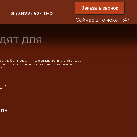
Заказать звонок
8 (3822) 52-10-01
Сейчас в Томске
11:47
дят для
вески, баннеры, информационные стенды,
донести информацию о ресторане и его
в.
в?
ия.